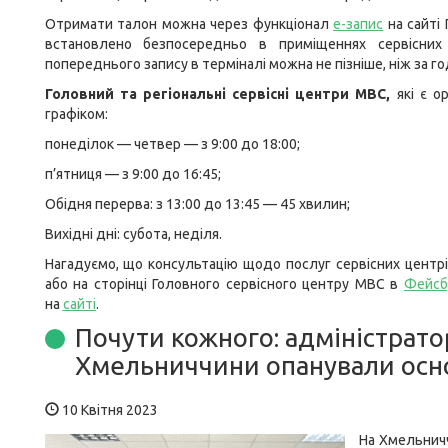
Отримати талон можна через функціонал
е-запис
на сайті 
встановлено безпосередньо в приміщеннях сервісни
попереднього запису в терміналі можна не пізніше, ніж за г
Головний та регіональні сервісні центри МВС,
які є о
графіком:
понеділок — четвер — з 9:00 до 18:00;
п’ятниця — з 9:00 до 16:45;
Обідня перерва: з 13:00 до 13:45 — 45 хвилин;
Вихідні дні: субота, неділя.
Нагадуємо, що консультацію щодо послуг сервісних центр
або на сторінці Головного сервісного центру МВС в
Фейсб
на
сайті
.
Почути кожного: адміністрато
Хмельниччини опанували осн
10 Квітня 2023
На Хмельничч