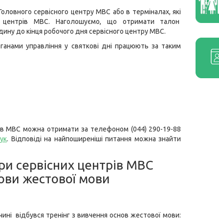
Головного сервісного центру МВС або в терміналах, які
х центрів МВС. Наголошуємо, що отримати талон
одину до кінця робочого дня сервісного центру МВС.
рганами управління у святкові дні працюють за таким
ів МВС можна отримати за телефоном (044) 290-19-88
ук
. Відповіді на найпоширеніші питання можна знайти
ри сервісних центрів МВС
ови жестової мови
ині відбувся тренінг з вивчення основ жестової мови: