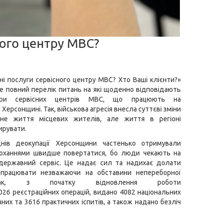
ного центру МВС?
ні послуги сервісного центру МВС? Хто Ваші клієнти?»
е повний перелік питань на які щоденно відповідають
тори сервісних центрів МВС, що працюють на
Херсонщині. Так, військова агресія внесла суттєві зміни
не життя місцевих жителів, але життя в регіоні
ирувати.
нів деокупації Херсонщини частенько отримували
роханнями швидше повертатися, бо люди чекають на
 державний сервіс. Це надає сил та надихає долати
працювати незважаючи на обставини непереборної
ак, з початку відновлення роботи
026
реєстраційних операцій, видано
4082
національних
чних та
3616
практичних іспитів, а також надано безліч