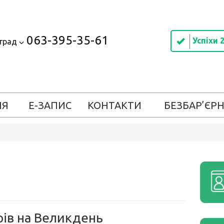
063-395-35-61
Успіхи 
оград
ІЯ
Е-ЗАПИС
КОНТАКТИ
БЕЗБАР’ЄРН
рів на Великдень