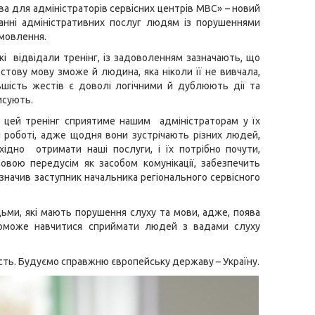
а для адміністраторів сервісних центрів МВС» – новий
данні адміністративних послуг людям із порушеннями
 мовлення.
які відвідали тренінг, із задоволенням зазначають, що
стову мову зможе й людина, яка ніколи її не вивчала,
ьшість жестів є доволі логічними й дублюють дії та
исують.
 цей тренінг сприятиме нашим адміністраторам у їх
 роботі, адже щодня вони зустрічають різних людей,
хідно отримати наші послуги, і їх потрібно почути,
ою передусім як засобом комунікації, забезпечить
значив заступник начальника регіонального сервісного
ьми, які мають порушення слуху та мови, адже, поява
поможе навчитися сприймати людей з вадами слуху
сть. Будуємо справжню європейську державу – Україну.