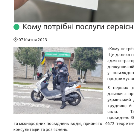
Кому потрібні послуги сервіс
07 Квітня 2023
«Кому потріб
-Це далеко н
адміністра
деокупованій 
у повсякден
продовжує в
З перших д
дзвінки з п
український
труднощі й 
сили. Т
проведено
3
та міжнародних посвідчень водія, прийнято
4672
теорети
консультацій та роз’яснень.