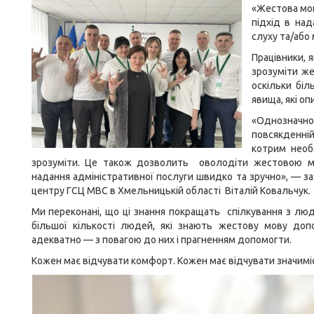
«Жестова мов
підхід в на
слуху та/або
Працівники, 
зрозуміти же
оскільки біл
явища, які оп
«Однозначно
повсякденній
котрим необ
зрозуміти. Це також дозволить оволодіти жестовою мов
надання адміністративної послуги швидко та зручно», — за
центру ГСЦ МВС в Хмельницькій області Віталій Ковальчук.
Ми переконані, що ці знання покращать спілкування з люд
більшої кількості людей, які знають жестову мову до
адекватно — з повагою до них і прагненням допомогти.
Кожен має відчувати комфорт. Кожен має відчувати значимі