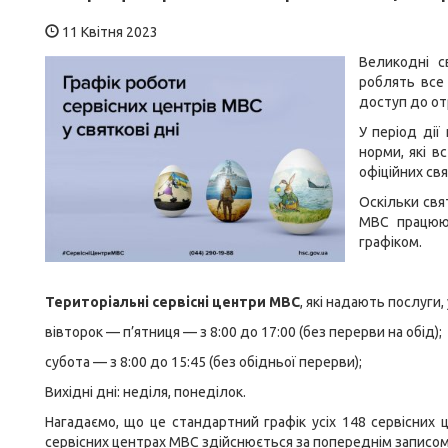
11 Квітня 2023
Великодні с
роблять все
доступ до от
У період дії
норми, які в
офіційних свя
Оскільки свят
МВС працюю
графіком.
Територіальні сервісні центри МВС
, які надають послуги,
вівторок — п’ятниця — з 8:00 до 17:00 (без перерви на обід);
субота — з 8:00 до 15:45 (без обідньої перерви);
Вихідні дні: неділя, понеділок.
Нагадаємо, що це стандартний графік усіх 148 сервісних 
сервісних центрах МВС здійснюється за попереднім записом