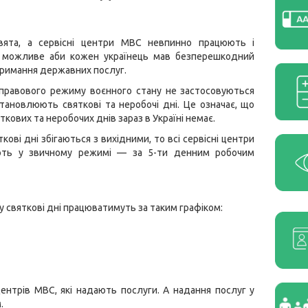
вята, а сервісні центри МВС невпинно працюють і
 можливе аби кожен українець мав безперешкодний
римання державних послуг.
 правового режиму воєнного стану не застосовуються
становлюють святкові та неробочі дні. Це означає, що
ткових та неробочих днів зараз в Україні немає.
кові дні збігаються з вихідними, то всі сервісні центри
ть у звичному режимі — за 5-ти денним робочим
 у святкові дні працюватимуть за таким графіком:
центрів МВС, які надають послуги. А надання послуг у
.