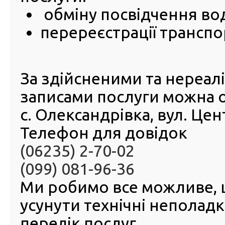
Алгоритм роботи довідкового телефону
обміну посвідчення во
Канцелярія
:
(044) 272 37 56
перереєстрації транспо
Поштова адреса: вул. Лук’янiвська, 62, м. Київ, 04052
Електронна адреса:
info@hsc.gov.ua
, розмір пові
повинен перевищувати 5 Mb
Реквізити для оплати:
За здійсненими та нереа
Отримувач: Головний сервісний центр МВС
записами послуги можна 
Код ЗКПО 40109173
Рахунок: UA598201720355109002001092560
с. Олександрівка, вул. Це
Банк: Держказначейська служба України, м. Київ
МФО: 820172
Телефон для довідок
Відділ з питань запобігання корупції:
(06235) 2-70-02
(044) 272 45 06
anticor2018@hsc.gov.ua
(099) 081-96-36
Пресслужба:
Ми робимо все можливе,
(044) 374 10 32,
info@hsc.gov.ua
(з питань організації інтерв’ю, надання коментарів к
усунути технічні неполад
ГСЦ МВС, проведення фото- та відеозйомок)
Електронна форма повідомлення про корупцію
перелік послуг.