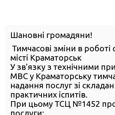
м. Павл
Шановні громадяни!
Тимчасові зміни в роботі 
ПРО
ПОСЛУГИ
КАБІНЕТ
Е-ЗАПИС
КОНТ
місті Краматорськ
У зв’язку з технічними п
РСЦ
ВОДІЯ
Головна
КОНТАКТИ
Контакти ГСЦ
МВС у Краматорську тимч
Контакти ГСЦ
надання послуг зі склада
практичних іспитів.
Контакти для довідок:
(044) 290 19 88
При цьому ТСЦ №1452 пр
(
з питань реєстрації та перереєстрації транспортн
отримання національного та міжнародного посвідченн
послуги: