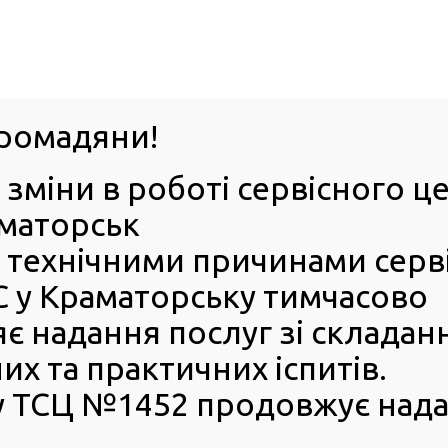
063-395-35-61
Успіхи 
оград
ромадяни!
 зміни в роботі сервісного 
ІЯ
Е-ЗАПИС
КОНТАКТИ
БЕЗБАР’ЄРН
аматорськ
 з технічними причинами серв
 у Краматорську тимчасово
є надання послуг зі складан
х та практичних іспитів.
о центру МВС
нодавства, можна подати:
 ТСЦ №1452 продовжує нада