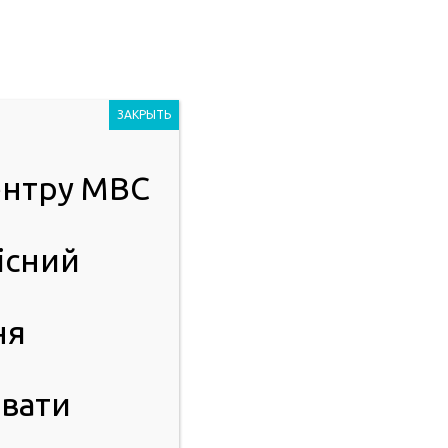
Людям із
2023
порушенням
ЗАКРЫТЬ
зору
центру МВС
ІСТЬ
ПУБЛІЧНА ІНФОРМАЦІЯ
існий
ня
вати