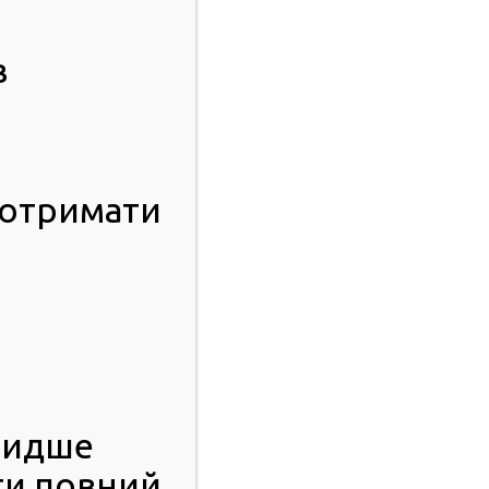
в
 отримати
видше
ти повний