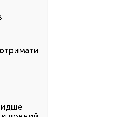
в
 отримати
видше
ти повний