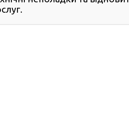
ь:
слуг.
жно від способу здійснення платежу.
ся залежно від конкретної послуги. Наприклад, якщо
біль, вартість оформлення буде іншою.
обіля потрібно сплатити збір до Пенсійного фонду. Його
 засобу.
 актуальні тарифи та підготуйте необхідні документи,
страцію транспортних засобів читайте на сайті ГСЦ
ПРО РСЦ
ПОСЛУГИ