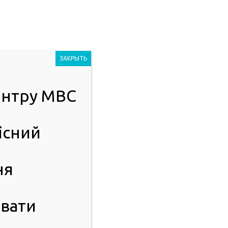
Людям із
2023
порушенням
ЗАКРЫТЬ
зору
центру МВС
ІСТЬ
ПУБЛІЧНА ІНФОРМАЦІЯ
існий
ня
вати