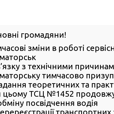
м. Павл
овні громадяни!
часові зміни в роботі сервіс
ПРО
ПОСЛУГИ
КАБІНЕТ
Е-ЗАПИС
КОНТ
маторськ
в’язку з технічними причина
РСЦ
ВОДІЯ
Головна
Новини
Куди передається вилучене посвідчення водія та як 
маторську тимчасово призупи
МВС
адання теоретичних та практи
Куди передається вилучен
 цьому ТСЦ №1452 продовжує
посвідчення водія та як дія
бміну посвідчення водія
роз’яснення Головного
еререєстрації транспортних 
сервісного центру МВС