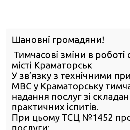
м. Павл
Шановні громадяни!
Тимчасові зміни в роботі 
ПРО
ПОСЛУГИ
КАБІНЕТ
Е-ЗАПИС
КОНТ
місті Краматорськ
У зв’язку з технічними п
РСЦ
ВОДІЯ
Головна
Без рубрики
Засідання акредитаційної комісії РСЦ ГСЦ МВС В Доне
МВС у Краматорську тимч
Севастополі
надання послуг зі склада
Засідання акредитаційної к
практичних іспитів.
РСЦ ГСЦ МВС В Донецькій,
При цьому ТСЦ №1452 пр
Луганській областях, АР Кр
послуги:
м. Севастополі