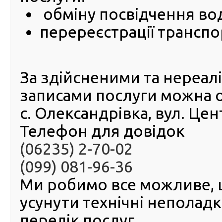
обміну посвідчення во
02 Січня 2026
перереєстрації транспо
1 верес
року об 
режимі 
конфере
За здійсненими та нереа
ГСЦ МВ
Донецьк
записами послуги можна 
Лугансь
областя
с. Олександрівка, вул. Це
Автоно
Республ
Телефон для довідок
м. Сева
(філія ГСЦ МВС) відбудеться чергове засідання держав
(06235) 2-70-02
акредитаційної комісії РСЦ ГСЦ МВС в Донецькій, Луган
(099) 081-96-36
областях, АР Крим та м. Севастополі.
Ми робимо все можливе,
усунути технічні неполад
перелік послуг.