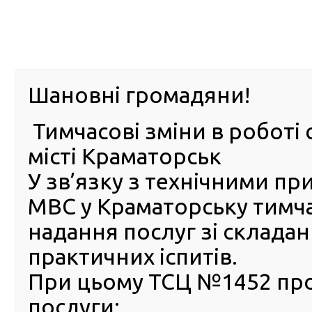
м. Павл
Шановні громадяни!
Тимчасові зміни в роботі 
ПРО
ПОСЛУГИ
КАБІНЕТ
Е-ЗАПИС
КОНТ
місті Краматорськ
У зв’язку з технічними п
РСЦ
ВОДІЯ
Головна
Новини
Засідання акредитаційної комісії РСЦ ГСЦ МВС В Доне
МВС у Краматорську тимч
Севастополі
надання послуг зі склада
Засідання акредитаційної к
практичних іспитів.
РСЦ ГСЦ МВС В Донецькій,
При цьому ТСЦ №1452 пр
Луганській областях, АР Кр
послуги:
м. Севастополі