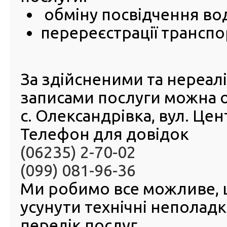
обміну посвідчення во
26 Вересня 2025
перереєстрації транспо
3 жовтн
об 11:0
zoom-ко
РСЦ ГС
За здійсненими та нереа
Донецьк
Лугансь
записами послуги можна 
областя
Автоно
с. Олександрівка, вул. Це
Республ
м. Сева
Телефон для довідок
(філія 
відбудеться чергове засідання державної акредитаційн
(06235) 2-70-02
РСЦ ГСЦ МВС в Донецькій, Луганській областях, АР Крим
(099) 081-96-36
Севастополі.
Ми робимо все можливе,
усунути технічні неполад
перелік послуг.