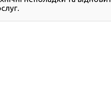
том.
слуг.