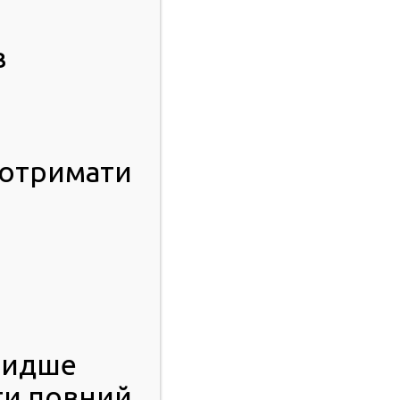
в
 отримати
видше
ти повний