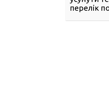
перевірити авто, проконсультуватися з фахівцями або юрис
перелік по