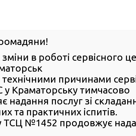
063-395-35-61
Успіхи 
оград
ромадяни!
 зміни в роботі сервісного 
ІЯ
Е-ЗАПИС
КОНТАКТИ
БЕЗБАР’ЄРН
аматорськ
 з технічними причинами серв
 послуг сервісних центрів МВС доступні онлайн
 у Краматорську тимчасово
льшість послуг сервісних
є надання послуг зі складан
х та практичних іспитів.
 ТСЦ №1452 продовжує нада
едалі більше адміністративних послуг стають
нлайн. Це економить час громадян, дозволяє уникати