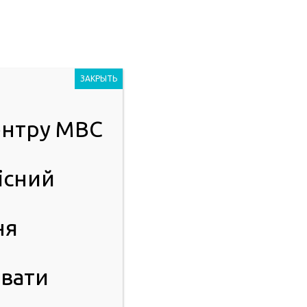
Людям із
2023
порушенням
ЗАКРЫТЬ
зору
центру МВС
ІСТЬ
ПУБЛІЧНА ІНФОРМАЦІЯ
існий
ня
вати