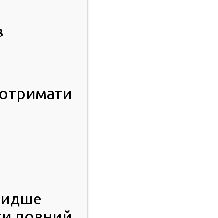
в
 отримати
видше
ти повний