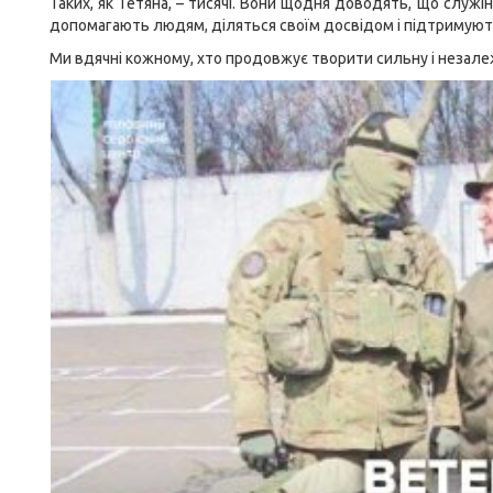
Таких, як Тетяна, – тисячі. Вони щодня доводять, що служі
допомагають людям, діляться своїм досвідом і підтримують
Ми вдячні кожному, хто продовжує творити сильну і незалеж