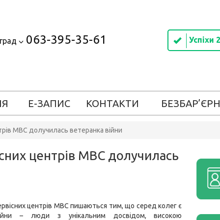
063-395-35-61
Успіхи 
оград
ІЯ
Е-ЗАПИС
КОНТАКТИ
БЕЗБАР’ЄРН
трів МВС долучилась ветеранка війни
сних центрів МВС долучилась
ервісних центрів МВС пишаються тим, що серед колег є
ійни – люди з унікальним досвідом, високою