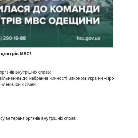
х центрів МВС?
рганів внутрішніх справ;
звільненим до набрання чинності Законом України «Про
членів їхніх сімей.
у ветерана органів внутрішніх справ;