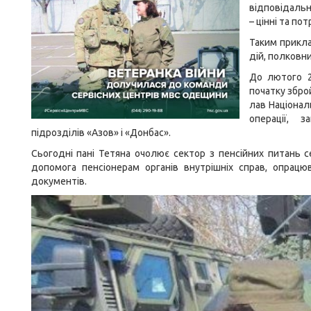
відповідальн
– цінні та по
Таким прикла
дій, полковни
До лютого 2
початку зброй
лав Націонал
операції, 
підрозділів «Азов» і «Донбас».
Сьогодні пані Тетяна очолює сектор з пенсійних питань с
допомога пенсіонерам органів внутрішніх справ, опрацю
документів.