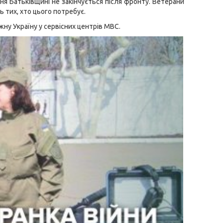
ння Батьківщині не закінчується після фронту. Ветерани
 тих, хто цього потребує.
ну Україну у сервісних центрів МВС.