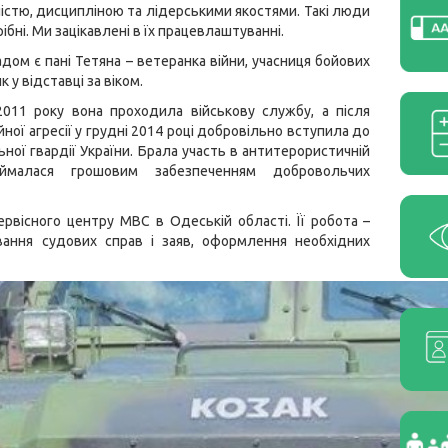
істю, дисципліною та лідерськими якостями. Такі люди
трібні. Ми зацікавлені в їх працевлаштуванні.
дом є пані Тетяна – ветеранка війни, учасниця бойових
к у відставці за віком.
011 року вона проходила військову службу, а після
ної агресії у грудні 2014 році добровільно вступила до
ьної гвардії України. Брала участь в антитерористичній
займалася грошовим забезпеченням добровольчих
ервісного центру МВС в Одеській області. Її робота –
вання судових справ і заяв, оформлення необхідних