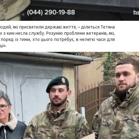
юдей, які присвятили державі життя, – ділиться Тетяна
х з ким несла службу. Розумію проблеми ветеранів, які,
оряд із тими, хто цього потребує, в нелегкі часи для
ці».