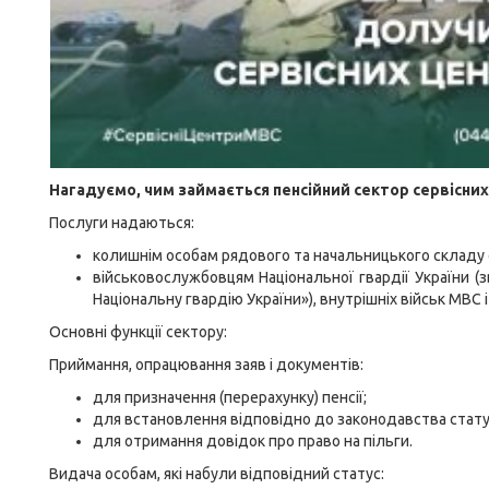
Нагадуємо, чим займається пенсійний сектор сервісни
Послуги надаються:
колишнім особам рядового та начальницького складу о
військовослужбовцям Національної гвардії України (
Національну гвардію України»), внутрішніх військ МВС і 
Основні функції сектору:
Приймання, опрацювання заяв і документів:
для призначення (перерахунку) пенсії;
для встановлення відповідно до законодавства статус
для отримання довідок про право на пільги.
Видача особам, які набули відповідний статус: