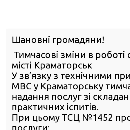
м. Павл
Шановні громадяни!
Тимчасові зміни в роботі 
ПРО
ПОСЛУГИ
КАБІНЕТ
Е-ЗАПИС
КОНТ
місті Краматорськ
У зв’язку з технічними п
РСЦ
ВОДІЯ
Головна
Новини
Разом під синьо-жовтими кольорами: як сервісні ц
МВС у Краматорську тимч
Незалежності України
надання послуг зі склада
Разом під синьо-жовтими
практичних іспитів.
кольорами: як сервісні цен
При цьому ТСЦ №1452 пр
МВС відзначили День Прап
послуги:
День Незалежності Україн