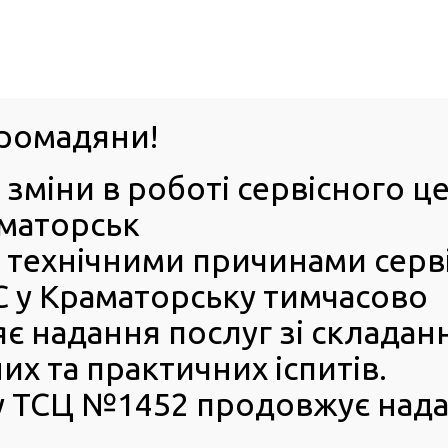
063-395-35-61
Успіхи 
оград
ромадяни!
 зміни в роботі сервісного 
ІЯ
Е-ЗАПИС
КОНТАКТИ
БЕЗБАР’ЄРН
аматорськ
 з технічними причинами серв
кого сервісного центру МВС переміг на обласних змаганнях «Сила 
 у Краматорську тимчасово
нопільського сервісного
є надання послуг зі складан
их змаганнях «Сила духу
х та практичних іспитів.
 ТСЦ №1452 продовжує нада
Деркач, ветеран, енергійний та комунікабельний