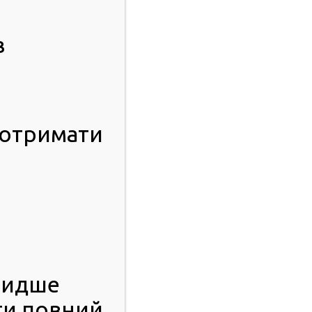
в
 отримати
видше
ти повний