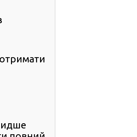
в
 отримати
видше
ти повний