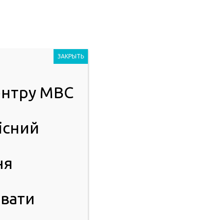
Людям із
2023
порушенням
ЗАКРЫТЬ
зору
центру МВС
ІСТЬ
ПУБЛІЧНА ІНФОРМАЦІЯ
існий
сервісного центру МВС в Фейсбук та Інстаграм.
ня
вати