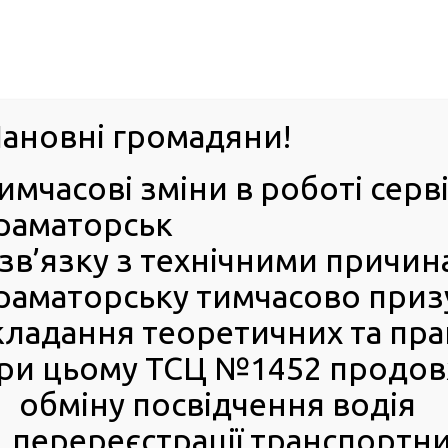
м. Павл
ановні громадяни!
имчасові зміни в роботі серв
ПРО
ПОСЛУГИ
КАБІНЕТ
Е-ЗАПИС
КОНТ
раматорськ
 зв’язку з технічними причи
РСЦ
ВОДІЯ
Головна
Новини
Мобільний сервісний центр МВС відновив знищені д
раматорську тимчасово призу
кладання теоретичних та прак
Мобільний сервісний цент
ри цьому ТСЦ №1452 продовж
відновив знищені докумен
Сумах на місці ворожого уд
обміну посвідчення водія
перереєстрації транспортни
22 Липня 2025