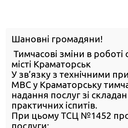
м. Павл
Шановні громадяни!
Тимчасові зміни в роботі 
ПРО
ПОСЛУГИ
КАБІНЕТ
Е-ЗАПИС
КОНТ
місті Краматорськ
У зв’язку з технічними п
РСЦ
ВОДІЯ
Головна
Новини
Перереєстрація транспорту не відбулася: в Ізмаїлі,
МВС у Краматорську тимч
номером кузова
надання послуг зі склада
Перереєстрація транспорту
практичних іспитів.
відбулася: в Ізмаїлі, що на
При цьому ТСЦ №1452 пр
Одещині виявлено авто з
послуги:
перевареним номером куз