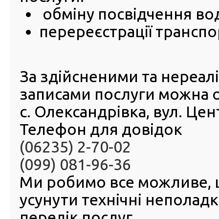
обміну посвідчення во
03 Липня 2025
перереєстрації транспо
У се
центрі
Ізмаї
перереє
За здійсненими та нереа
автомоб
Merced
записами послуги можна 
було 
ознаки 
с. Олександрівка, вул. Це
ідентиф
номер к
Телефон для довідок
Попере
встано
(06235) 2-70-02
номерну деталь переварено, що може свідчити 
(099) 081-96-36
змінити ідентичність транспортного засобу для п
його походження.
Ми робимо все можливе,
Власниця автомобіля, яка користувалася автомобіле
роки на підставі довіреності від попереднього власник
усунути технічні неполад
підозрювала про наявність підробки. Факт підроб
перелік послуг.
лише під час експертного дослідження, ініційованог