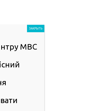
Людям із
2023
порушенням
ЗАКРЫТЬ
зору
центру МВС
ІСТЬ
ПУБЛІЧНА ІНФОРМАЦІЯ
існий
ня
вати