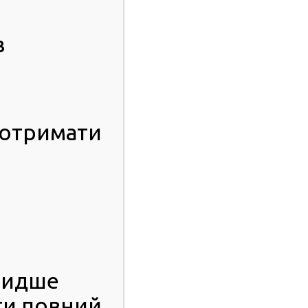
в
 отримати
видше
ти повний