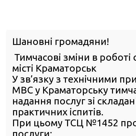
м. Павл
Шановні громадяни!
Тимчасові зміни в роботі 
ПРО
ПОСЛУГИ
КАБІНЕТ
Е-ЗАПИС
КОНТ
місті Краматорськ
У зв’язку з технічними п
РСЦ
ВОДІЯ
Головна
Новини
У яких випадках знімають з обліку технологічні тра
МВС у Краматорську тимч
надання послуг зі склада
У яких випадках знімають 
практичних іспитів.
обліку технологічні трансп
засоби: пояснюємо в детал
При цьому ТСЦ №1452 пр
послуги:
16 Червня 2025