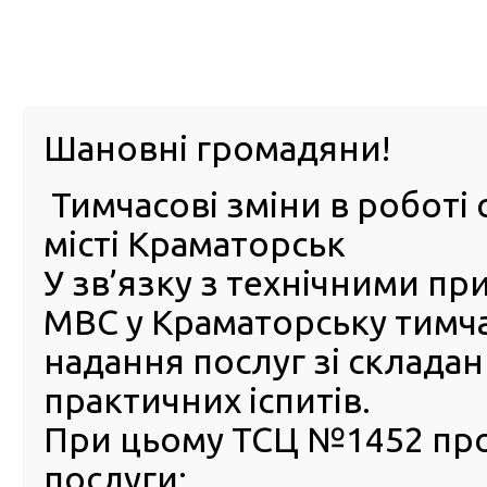
м. Павл
Шановні громадяни!
Тимчасові зміни в роботі 
ПРО
ПОСЛУГИ
КАБІНЕТ
Е-ЗАПИС
КОНТ
місті Краматорськ
У зв’язку з технічними п
РСЦ
ВОДІЯ
Головна
Новини
На Кіровоградщині працівники сервісних центрів МВ
МВС у Краматорську тимч
надання послуг зі склада
На Кіровоградщині праців
практичних іспитів.
сервісних центрів МВС ви
автомобіль в розшуку Інте
При цьому ТСЦ №1452 пр
послуги:
22 Травня 2025