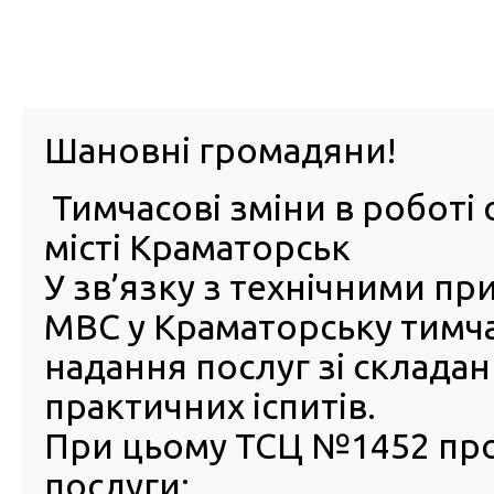
м. Павл
Шановні громадяни!
Тимчасові зміни в роботі 
ПРО
ПОСЛУГИ
КАБІНЕТ
Е-ЗАПИС
КОНТ
місті Краматорськ
У зв’язку з технічними п
РСЦ
ВОДІЯ
Головна
Новини
В Одесі викрили жінку, яка за гроші обіцяла «виріши
МВС у Краматорську тимч
МВС
надання послуг зі склада
В Одесі викрили жінку, яка
практичних іспитів.
гроші обіцяла «вирішити
При цьому ТСЦ №1452 пр
питання» в регіональному
послуги:
сервісному центрі МВС