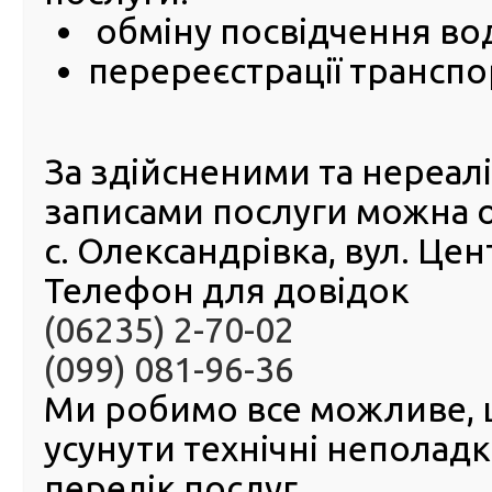
zoom-ко
обміну посвідчення во
РСЦ ГС
Донецьк
перереєстрації транспо
Лугансь
областя
Автоно
Республ
За здійсненими та нереа
м. Сева
(філія 
записами послуги можна 
відбудеться чергове засідання державної акредитаційн
РСЦ ГСЦ МВС в Донецькій, Луганській областях, АР Крим
с. Олександрівка, вул. Це
Севастополі.
Телефон для довідок
(06235) 2-70-02
(099) 081-96-36
Ми робимо все можливе,
усунути технічні неполад
перелік послуг.
© 2016-2026 Регіональний сервісний центр ГСЦ МВС в Д