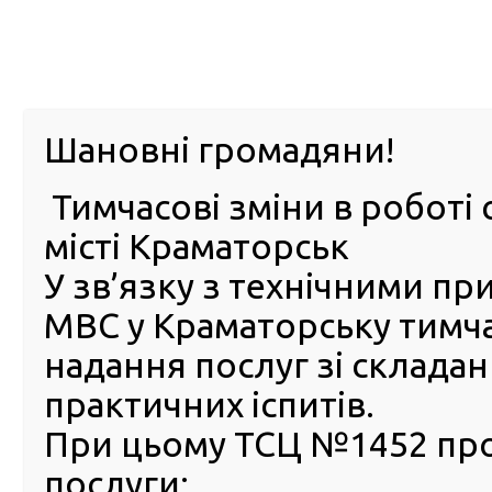
м. Павл
Шановні громадяни!
Тимчасові зміни в роботі 
ПРО
ПОСЛУГИ
КАБІНЕТ
Е-ЗАПИС
КОНТ
місті Краматорськ
У зв’язку з технічними п
РСЦ
ВОДІЯ
Головна
Новини
5 травня 2025 року відбудеться 
МВС у Краматорську тимч
5 травня 2025 року відбуд
надання послуг зі склада
чергове засідання ДАК
практичних іспитів.
29 Квітня 2025
При цьому ТСЦ №1452 пр
5 травн
послуги:
об 11:0