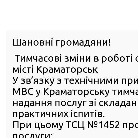
м. Павл
Шановні громадяни!
Тимчасові зміни в роботі 
ПРО
ПОСЛУГИ
КАБІНЕТ
Е-ЗАПИС
КОНТ
місті Краматорськ
У зв’язку з технічними п
РСЦ
ВОДІЯ
Головна
Новини
Безбар’єрні автошколи: навчання
МВС у Краматорську тимч
Безбар’єрні автошколи: на
надання послуг зі склада
водінню стає доступнішим
практичних іспитів.
10 Квітня 2025
При цьому ТСЦ №1452 пр
Міністе
послуги:
внутрі