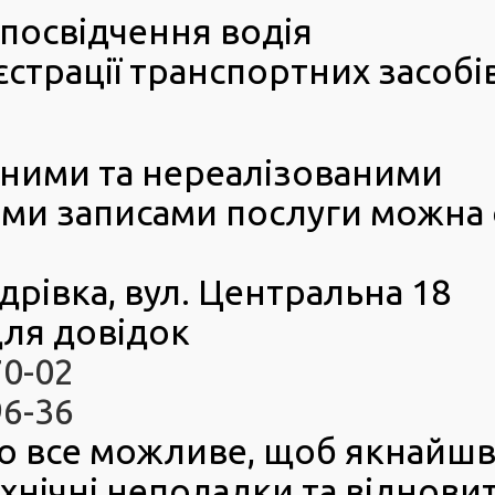
відчення водія спостерігається постійно. Так, з
посвідчення водія
року сервісні центри МВС видали по всій Україні 206
ь водія. Із них – 43 832 вперше на 2 роки водіям-
страції транспортних засобі
к сісти за кермо автомобіля, необхідно пройти
а скласти теоретичний і практичний іспити в сервісному
Зараз кандидати у водії мають необмежену кількість
еними та нереалізованими
ації. Наступна спроба допускається через 10 днів. Цей
ється, аби кандидат у водії зміг краще підготуватися
ми записами послуги можна
1
мостійно, так і в автошколі. Після успішного
язкову практичну підготовку в автошколі. Після цього
дрівка, вул. Центральна 18
.
ля довідок
ожливо незалежно від місця реєстрації. Тобто,
є екзаменацію. Їхній перелік розміщений на нашому
70-02
96-36
 з маршрутами, за якими здійснюватиметься перевірка
сний центр МВС, який займається екзаменаційною
о все можливе, щоб якнайш
аток і кінець маршруту, напрямок руху, дорожні знаки
спиту і відпрацювати проблемні ділянки з
ехнічні неполадки та віднови