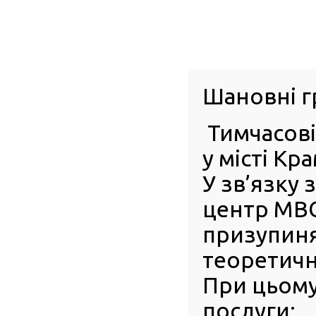
м. Павл
Шановні г
Тимчасові
ПРО РСЦ
ПОСЛУГИ
КАБІНЕТ ВОД
у місті Кр
У зв’язку
Головна
Новини
Мрієш стати водієм? Важливі поради п
центр МВС
Мрієш стати водієм? Важливі
призупиня
іспитів у сервісному центрі М
теоретични
01 Квітня 2025
При цьому
Керувати авт
послуги:
свободу руху