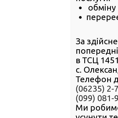
отримання пос
обміну 
початку 2025 
609 посвідчен
перереє
початківцям.
Перед тим, я
підготовку т
центрі МВС. 
За здійсн
спроб екзамен
термін виділя
попередні
до майбутнього іспиту.
в ТСЦ 145
Нагадуємо, що до теоретичного іспиту можна готуватись як са
тестування в сервісному центрі МВС необхідно пройти обов’
с. Олексан
скласти практичний іспит у нашому структурному підрозділі
Телефон д
Звертаємо увагу: складати іспити в сервісному центрі МВС м
достатньо обрати для себе зручний підрозділ, який здійсню
(06235) 2-
сайті за посиланням.
(099) 081-
Перед складанням практичного іспиту радимо ознайомитися
практичних навичок керування. Кожен територіальний серві
Ми робим
діяльністю, має декілька маршрутів. На мапі відображені поч
та світлофори. Це дає можливість краще підготуватись до і
усунути т