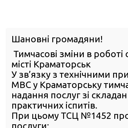
м. Павл
Шановні громадяни!
Тимчасові зміни в роботі 
ПРО
ПОСЛУГИ
КАБІНЕТ
Е-ЗАПИС
КОНТ
місті Краматорськ
У зв’язку з технічними п
РСЦ
ВОДІЯ
Головна
Новини
Безбар’єрний доступ у сервісних
МВС у Краматорську тимч
Безбар’єрний доступ у сер
надання послуг зі склада
центрах МВС
практичних іспитів.
11 Березня 2025
При цьому ТСЦ №1452 пр
Рівні 
послуги:
для к