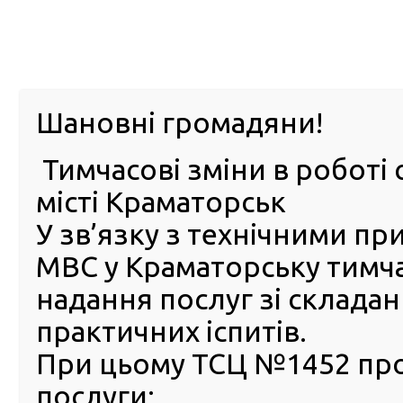
м. Павл
Шановні громадяни!
Тимчасові зміни в роботі 
ПРО
ПОСЛУГИ
КАБІНЕТ
Е-ЗАПИС
КОНТ
місті Краматорськ
У зв’язку з технічними п
РСЦ
ВОДІЯ
Головна
Новини
Що необхідно знати, аби успішно
МВС у Краматорську тимч
Що необхідно знати, аби у
надання послуг зі склада
скласти тести з ПДР в серв
практичних іспитів.
центрі МВС
При цьому ТСЦ №1452 пр
05 Березня 2025
послуги:
У рамка