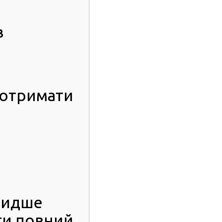
в
 отримати
видше
ти повний