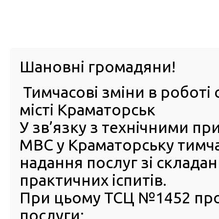
м. Павл
Шановні громадяни!
Тимчасові зміни в роботі 
ПРО
ПОСЛУГИ
КАБІНЕТ
Е-ЗАПИС
КОНТ
місті Краматорськ
У зв’язку з технічними п
РСЦ
ВОДІЯ
Головна
Новини
19 грудня 2024 року відбудеться
МВС у Краматорську тимч
19 грудня 2024 року відбу
надання послуг зі склада
засідання ДАК
практичних іспитів.
12 Грудня 2024
При цьому ТСЦ №1452 пр
19 гр
послуги:
року о