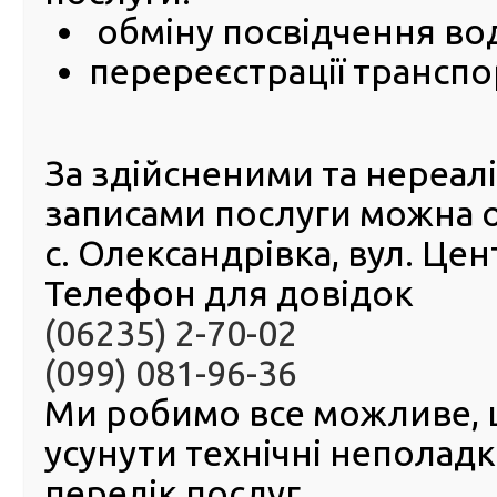
режи
обміну посвідчення во
конфер
ГСЦ
перереєстрації транспо
Донецьк
Лугансь
областя
Автоно
За здійсненими та нереа
Республ
м. Се
записами послуги можна 
(філія ГСЦ МВС) за адресою: м. Покровськ, вул. 
відбудеться чергове засідання державної акредитацій
с. Олександрівка, вул. Це
РСЦ ГСЦ МВС в Донецькій, Луганській областях, АР
Севастополі.
Телефон для довідок
(06235) 2-70-02
(099) 081-96-36
Ми робимо все можливе,
усунути технічні неполад
перелік послуг.
© 2016-2026 Регіональний сервісний центр ГСЦ МВС в Д