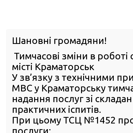
м. Павл
Шановні громадяни!
Тимчасові зміни в роботі 
ПРО
ПОСЛУГИ
КАБІНЕТ
Е-ЗАПИС
КОНТ
місті Краматорськ
У зв’язку з технічними п
РСЦ
ВОДІЯ
Головна
Новини
Захисник Маріуполя перереєструв
МВС у Краматорську тимч
Захисник Маріуполя
надання послуг зі склада
перереєстрував автомобіль
практичних іспитів.
сервісному центрі МВС Киє
При цьому ТСЦ №1452 пр
26 Листопада 2024
послуги:
Нацгвар