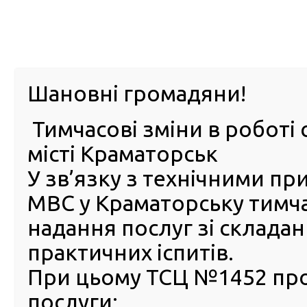
м. Павл
Шановні громадяни!
Тимчасові зміни в роботі 
ПРО
ПОСЛУГИ
КАБІНЕТ
Е-ЗАПИС
КОНТ
місті Краматорськ
У зв’язку з технічними п
РСЦ
ВОДІЯ
Головна
Новини
Сервісні центри МВС протестували
МВС у Краматорську тимч
Сервісні центри МВС
надання послуг зі склада
протестували «п’яні окуляр
практичних іспитів.
які імітують водіння напід
При цьому ТСЦ №1452 пр
14 Листопада 2024
послуги:
Щороку