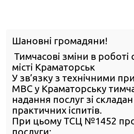
м. Павл
Шановні громадяни!
Тимчасові зміни в роботі 
ПРО
ПОСЛУГИ
КАБІНЕТ
Е-ЗАПИС
КОНТ
місті Краматорськ
У зв’язку з технічними п
РСЦ
ВОДІЯ
Головна
Новини
На Київщині викрито хакера, який втручався в робот
МВС у Краматорську тимч
центрів МВС
надання послуг зі склада
На Київщині викрито хакер
практичних іспитів.
який втручався в роботу Е-
При цьому ТСЦ №1452 пр
та продавав талони до сер
послуги:
центрів МВС