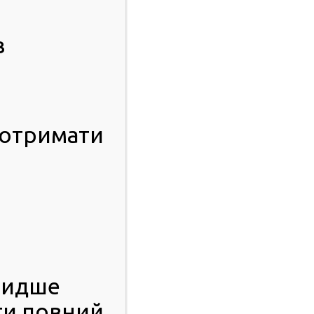
в
 отримати
видше
ти повний