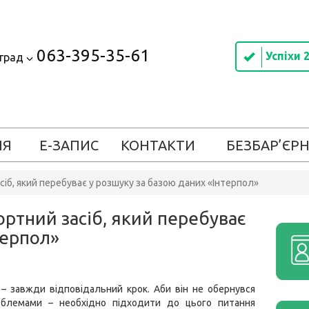
063-395-35-61
Успіхи 
оград
ІЯ
Е-ЗАПИС
КОНТАКТИ
БЕЗБАР’ЄРН
іб, який перебуває у розшуку за базою даних «Інтерпол»
ртний засіб, який перебуває
терпол»
 – завжди відповідальний крок. Аби він не обернувся
блемами – необхідно підходити до цього питання