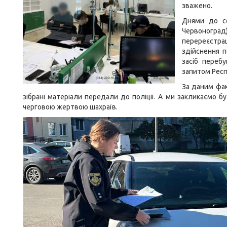
зважено.
Днями до се
Червоноград)
перереєстрац
здійснення п
засіб переб
запитом Респ
За даним фак
зібрані матеріали передали до поліції. А ми закликаємо бу
черговою жертвою шахраїв.