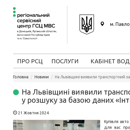
м. Павл
ПРО РСЦ
ПОСЛУГИ
КАБІНЕТ ВОД
Головна
Новини
На Львівщині виявили транспортний зас
На Львівщині виявили транспо
у розшуку за базою даних «Ін
21 Жовтня 2024
Купівля авто
для вас про