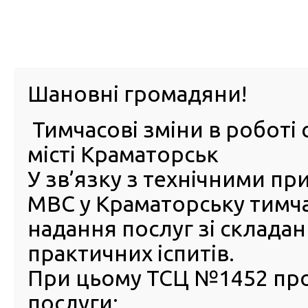
м. Павл
Шановні громадяни!
Тимчасові зміни в роботі 
ПРО
ПОСЛУГИ
КАБІНЕТ
Е-ЗАПИС
КОНТ
місті Краматорськ
У зв’язку з технічними п
РСЦ
ВОДІЯ
Головна
Новини
Звільнений з полону військовий перереєстрував тра
МВС у Краматорську тимч
надання послуг зі склада
Звільнений з полону війсь
практичних іспитів.
перереєстрував транспорт
засіб у сервісному центрі 
При цьому ТСЦ №1452 пр
Києва
послуги: