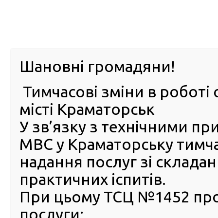
м. Павл
Шановні громадяни!
Тимчасові зміни в роботі 
ПРО
ПОСЛУГИ
КАБІНЕТ
Е-ЗАПИС
КОНТ
місті Краматорськ
У зв’язку з технічними п
РСЦ
ВОДІЯ
Головна
Новини
На Черкащині у сервісному центр
МВС у Краматорську тимч
На Черкащині у сервісному
надання послуг зі склада
центрі МВС виявили авто з
практичних іспитів.
«перебитим» номером куз
При цьому ТСЦ №1452 пр
18 Жовтня 2024
послуги:
До се