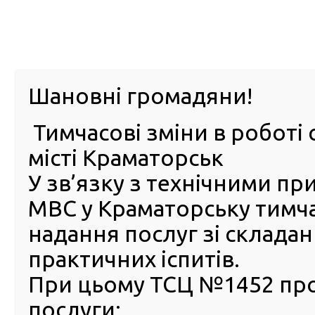
м. Павл
Шановні громадяни!
Тимчасові зміни в роботі 
ПРО
ПОСЛУГИ
КАБІНЕТ
Е-ЗАПИС
КОНТ
місті Краматорськ
У зв’язку з технічними п
РСЦ
ВОДІЯ
Головна
Новини
Закінчився термін дії посвідченн
МВС у Краматорську тимч
Закінчився термін дії
надання послуг зі склада
посвідчення водія виданог
практичних іспитів.
вперше: як обміняти
При цьому ТСЦ №1452 пр
16 Жовтня 2024
послуги:
З поч