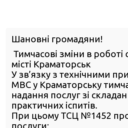
м. Павл
Шановні громадяни!
Тимчасові зміни в роботі 
ПРО
ПОСЛУГИ
КАБІНЕТ
Е-ЗАПИС
КОНТ
місті Краматорськ
У зв’язку з технічними п
РСЦ
ВОДІЯ
Головна
Новини
Розпочалося навчання першої гру
МВС у Краматорську тимч
Розпочалося навчання пер
надання послуг зі склада
групи майбутніх екзаменат
практичних іспитів.
сервісних центрів МВС
При цьому ТСЦ №1452 пр
09 Жовтня 2024
послуги:
Перш