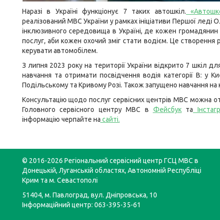
Наразі в Україні функціонує 7 таких автошкіл.
«Автошко
реалізований МВС України у рамках ініціативи Першої леді 
інклюзивного середовища в Україні, де кожен громадянин
послуг, аби кожен охочий зміг стати водієм. Це створення
керувати автомобілем.
З липня 2023 року на території України відкрито 7 шкіл дл
навчання та отримати посвідчення водія категорії B: у Киє
Подільському та Кривому Розі. Також запущено навчання на к
Консультацію щодо послуг сервісних центрів МВС можна от
Головного сервісного центру МВС в
Фейсбук
та
Інстаг
інформацію черпайте на
сайті
.
© 2016-2026 Регіональний сервісний центр ГСЦ МВС в
Донецькій, Луганській областях, Автономній Республіці
Крим та м. Севастополі
51404, м. Павлоград, вул. Дніпровська, 10
Інформаційний центр: 063-395-35-61