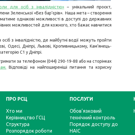
ли для осіб з інвалідністю»
– унікальний проєкт,
Олени Зеленської «Без бар’єрів». Наша мета – створення
 матиме однакові можливості в доступі до державних
 рівних можливостей для кожного, хто бажає навчитися
я осіб з інвалідністю, де майбутні водії можуть пройти
ві, Одесі, Дніпрі, Львові, Кропивницькому, Кам’янець-
атегорію С1 у Дніпрі.
римати за телефоном (044) 290-19-88 або на сторінках
рам
.
Відповіді на найпоширеніші питання та корисну
ПРО РСЦ
ПОСЛУГИ
Хто ми
Обов’язковий
Керівництво ГСЦ
технічний контроль
Структура
Порядок доступу до
Розпорядок роботи
НАІС