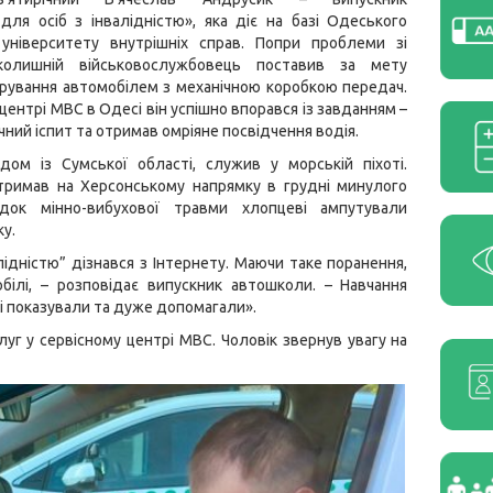
ля осіб з інвалідністю», яка діє на базі Одеського
університету внутрішніх справ. Попри проблеми зі
 колишній військовослужбовець поставив за мету
рування автомобілем з механічною коробкою передач.
центрі МВС в Одесі він успішно впорався із завданням –
чний іспит та отримав омріяне посвідчення водія.
дом із Сумської області, служив у морській піхоті.
тримав на Херсонському напрямку в грудні минулого
ідок мінно-вибухової травми хлопцеві ампутували
у.
ідністю” дізнався з Інтернету. Маючи таке поранення,
білі, – розповідає випускник автошколи. – Навчання
і показували та дуже допомагали».
уг у сервісному центрі МВС. Чоловік звернув увагу на