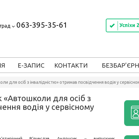
063-395-35-61
Успіхи 
оград
ІЯ
Е-ЗАПИС
КОНТАКТИ
БЕЗБАР’ЄРН
оли для осіб з інвалідністю» отримав посвідчення водія у сервісн
 «Автошколи для осіб з
чення водія у сервісному
в’ятирічний В’ячеслав Андрусик – випускник