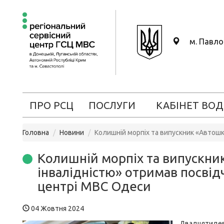
м. Павл
ПРО РСЦ
ПОСЛУГИ
КАБІНЕТ ВОД
Головна
Новини
Колишній морпіх та випускник «Автошк
Колишній морпіх та випускник
інвалідністю» отримав посвід
центрі МВС Одеси
04 Жовтня 2024
Двадцятиде