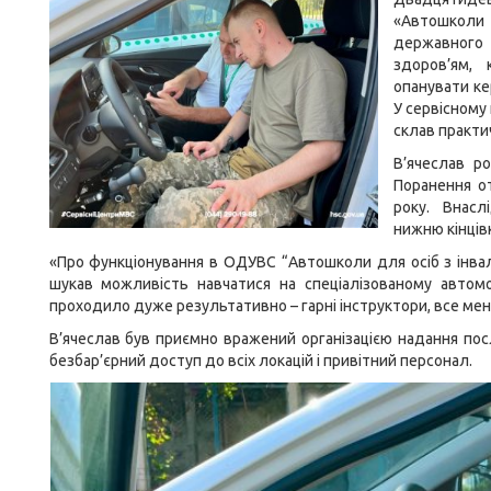
«Автошколи д
державного 
здоров’ям,
опанувати ке
У сервісному 
склав практи
В’ячеслав ро
Поранення о
року. Внасл
нижню кінцівк
«Про функціонування в ОДУВС “Автошколи для осіб з інвал
шукав можливість навчатися на спеціалізованому автомо
проходило дуже результативно – гарні інструктори, все мен
В’ячеслав був приємно вражений організацією надання посл
безбар’єрний доступ до всіх локацій і привітний персонал.