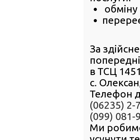
на території
обміну 
ознайомитись 
До територіа
перереє
в місті Луб
посвідчення 
документ він
За здійсн
попередні
в ТСЦ 145
с. Олексан
Телефон д
(06235) 2-
(099) 081-
Ми робим
усунути т