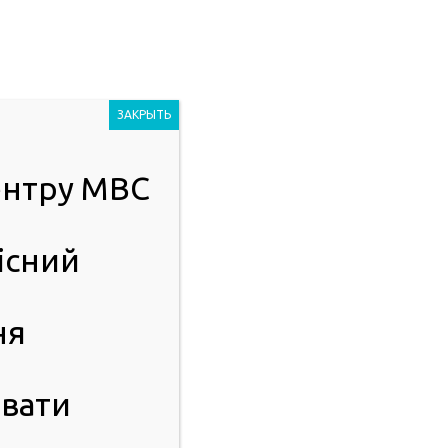
Людям із
2023
порушенням
ЗАКРЫТЬ
зору
центру МВС
ІСТЬ
ПУБЛІЧНА ІНФОРМАЦІЯ
існий
ня
вати