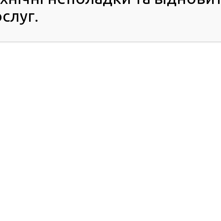
слуг.
разка на нове. Необхідно взяти талон онлайн через
е-
значений час. З собою взяти такі документи: