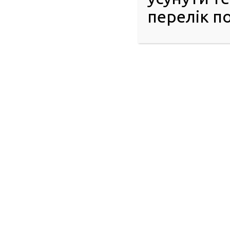
перелік по
Нагадуємо, алгоритм обміну посвідчення водія старого з
запис
або в терміналі
сервісного центру МВС
та прийти на ви