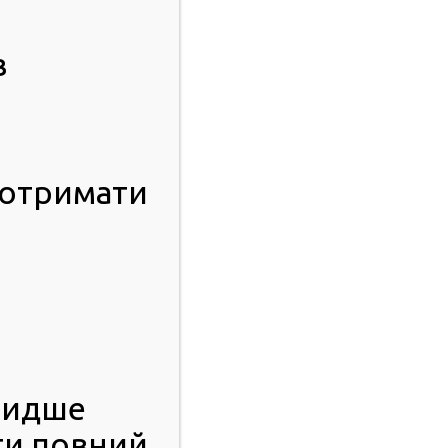
в
 отримати
видше
ти повний