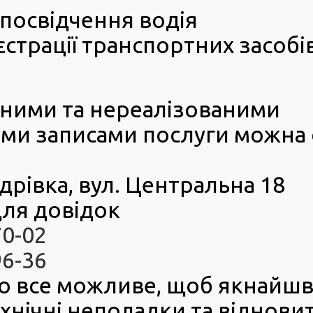
 України. Зі всіма чинними бланками посвідчень можна
посвідчення водія
у розділі « Зразки українських посвідчень водія ».
льного сервісного центру МВС №5343, що знаходиться
страції транспортних засобі
ни завітав пан Володимир аби обміняти радянське
старого зразка видане ще 1988 року. Отримавши новий
 подякував за швидкий та зручний сервіс.
еними та нереалізованими
ми записами послуги можна
1
дрівка, вул. Центральна 18
ля довідок
70-02
96-36
о все можливе, щоб якнайш
ехнічні неполадки та віднови