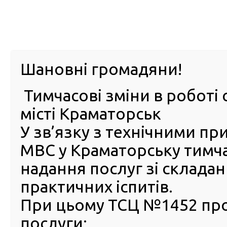
м. Павл
Шановні громадяни!
Тимчасові зміни в роботі 
ПРО
ПОСЛУГИ
КАБІНЕТ
Е-ЗАПИС
КОНТ
місті Краматорськ
У зв’язку з технічними п
РСЦ
ВОДІЯ
Головна
Новини
Автопарк сервісних центрів МВС поповнився двома а
МВС у Краматорську тимч
надання послуг зі склада
Автопарк сервісних центрі
практичних іспитів.
поповнився двома автівка
осіб з інвалідністю
При цьому ТСЦ №1452 пр
послуги:
10 Вересня 2024