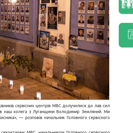
цівників сервісних центрів МВС долучилися до лав сил
инув наш колега з Луганщини Володимир Земляний. Ми
исника», — розповів начальник Головного сервісного
 секретарем МВС, начальником Головного сервісного