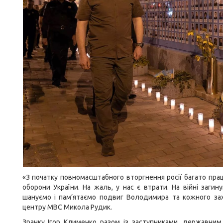
«З початку повномасштабного вторгнення росії багато пра
оборони України. На жаль, у нас є втрати. На війні заг
шануємо і пам’ятаємо подвиг Володимира та кожного зах
центру МВС Микола Рудик.
Зранку Ігор Клименко разом із заступниками, державним