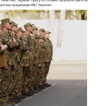
истеми МВС України. Присутні спільно запалили пам’ятні
ероїзму працівників МВС України».