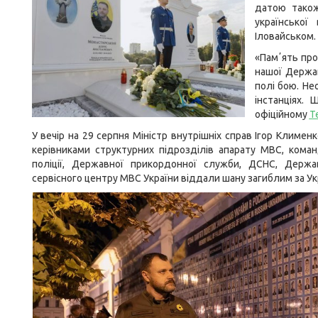
датою також 
української
Іловайськом.
«Памʼять про
нашої Держав
полі бою. Не
інстанціях.
офіційному
T
У вечір на 29 серпня Міністр внутрішніх справ Ігор Климе
керівниками структурних підрозділів апарату МВС, коман
поліції, Державної прикордонної служби, ДСНС, Держа
сервісного центру МВС України віддали шану загиблим за Укра