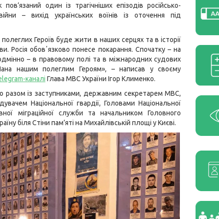
пов’язаний один із трагічніших епізодів російсько-
 війни – вихід українських воїнів із оточення під
 полеглих Героїв буде жити в наших серцях та в історії
и. Росія обовʼязково понесе покарання. Спочатку – на
одмінно – в правовому полі та в міжнародних судових
 Шана нашим полеглим Героям», – написав у своєму
elegram-каналі
Глава МВС України Ігор Клименко.
нко разом із заступниками, державним секретарем МВС,
дувачем Національної гвардії, Головами Національної
вної міграційної служби та начальником Головного
їну біля Стіни пам’яті на Михайлівській площі у Києві.