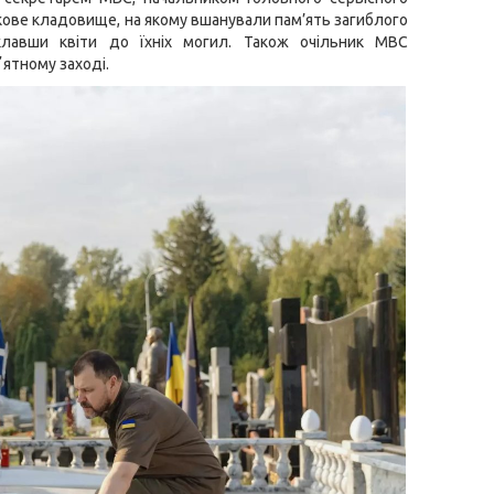
кове кладовище, на якому вшанували пам’ять загиблого
оклавши квіти до їхніх могил. Також очільник МВС
ʼятному заході.