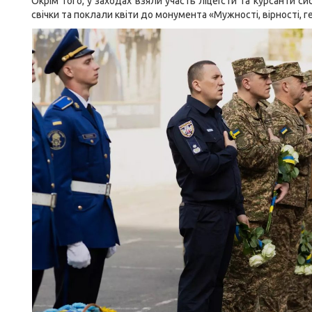
Окрім того, у заходах взяли участь ліцеїсти та курсанти с
свічки та поклали квіти до монумента «Мужності, вірності, г