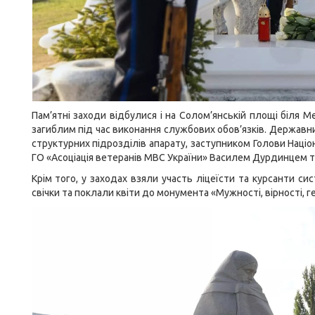
Пам’ятні заходи відбулися і на Солом’янській площі біля М
загиблим під час виконання службових обов’язків. Державн
структурних підрозділів апарату, заступником Голови Наці
ГО «Асоціація ветеранів МВС України» Василем Дурдинцем т
Крім того, у заходах взяли участь ліцеїсти та курсанти си
свічки та поклали квіти до монумента «Мужності, вірності, г