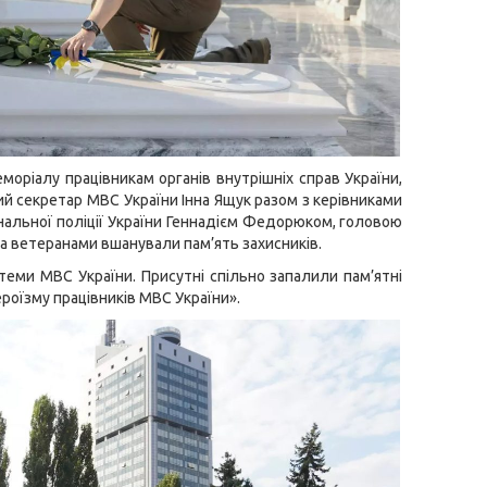
еморіалу працівникам органів внутрішніх справ України,
ий секретар МВС України Інна Ящук разом з керівниками
ональної поліції України Геннадієм Федорюком, головою
а ветеранами вшанували пам’ять захисників.
стеми МВС України. Присутні спільно запалили пам’ятні
ероїзму працівників МВС України».