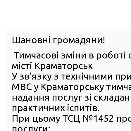
м. Павл
Шановні громадяни!
Тимчасові зміни в роботі 
ПРО
ПОСЛУГИ
КАБІНЕТ
Е-ЗАПИС
КОНТ
місті Краматорськ
У зв’язку з технічними п
РСЦ
ВОДІЯ
Головна
Новини
У ліцеях МВС стартував вступний 
МВС у Краматорську тимч
У ліцеях МВС стартував вс
надання послуг зі склада
курс ліцеїста
практичних іспитів.
22 Серпня 2024
При цьому ТСЦ №1452 пр
21 серпн
послуги:
безпеко