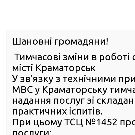
м. Павл
Шановні громадяни!
Тимчасові зміни в роботі 
ПРО
ПОСЛУГИ
КАБІНЕТ
Е-ЗАПИС
КОНТ
місті Краматорськ
У зв’язку з технічними п
РСЦ
ВОДІЯ
Головна
Новини
Результати запуску Кабінету водія для бізнесу: пон
МВС у Краматорську тимч
онлайн-сервісу
надання послуг зі склада
Результати запуску Кабінет
практичних іспитів.
водія для бізнесу: понад т
При цьому ТСЦ №1452 пр
компаній скористались
послуги:
послугами онлайн-сервісу