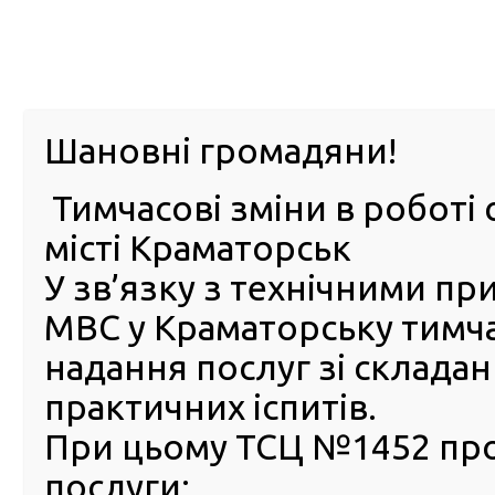
м. Павл
Шановні громадяни!
Тимчасові зміни в роботі 
ПРО
ПОСЛУГИ
КАБІНЕТ
Е-ЗАПИС
КОНТ
місті Краматорськ
У зв’язку з технічними п
РСЦ
ВОДІЯ
Головна
Новини
Невдовзі скласти іспити у Львові можна буде у двох
МВС у Краматорську тимч
Зимної Води
надання послуг зі склада
Невдовзі скласти іспити у 
практичних іспитів.
можна буде у двох сервісн
При цьому ТСЦ №1452 пр
центрах МВС: екзаменація
послуги:
«переїхала» із Зимної Води