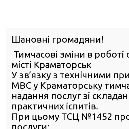
м. Павл
Шановні громадяни!
Тимчасові зміни в роботі 
ПРО
ПОСЛУГИ
КАБІНЕТ
Е-ЗАПИС
КОНТ
місті Краматорськ
У зв’язку з технічними п
РСЦ
ВОДІЯ
Головна
Новини
Відразу три учасники проєкту «Автошколи для осіб з
МВС у Краматорську тимч
отримали посвідчення водія
надання послуг зі склада
Відразу три учасники проє
практичних іспитів.
«Автошколи для осіб з
При цьому ТСЦ №1452 пр
інвалідністю» успішно скл
послуги:
практичний іспит та отрим