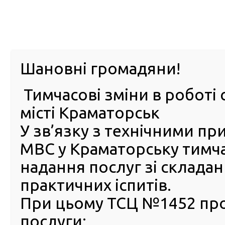
м. Павл
Шановні громадяни!
Тимчасові зміни в роботі 
ПРО
ПОСЛУГИ
КАБІНЕТ
Е-ЗАПИС
КОНТ
місті Краматорськ
У зв’язку з технічними п
РСЦ
ВОДІЯ
Головна
Новини
Як відновити посвідчення водія п
МВС у Краматорську тимч
Як відновити посвідчення 
надання послуг зі склада
після втрати та викраденн
практичних іспитів.
22 Липня 2024
При цьому ТСЦ №1452 пр
Часто
послуги:
випад