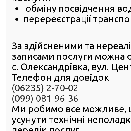
Рівненщини
обміну посвідчення во
перереєстрації транспо
04 Липня 2024
Обмін 
водія 
серед 
За здійсненими та нереа
Так, ли
цього р
записами послуги можна 
цент
обмін
с. Олександрівка, вул. Це
274 
Телефон для довідок
водій
понад 
(06235) 2-70-02
посвідч
розповів журналістам начальник Головного сервіс
(099) 081-96-36
МВС Микола Рудик під час офіційного візиту на Рівненщ
Ми робимо все можливе,
Скористатись послугою можливо легко та зручно. 
посвідчення водія здійснюється як при особистому з
усунути технічні неполад
сервісного центру МВС, так і онлайн – у Кабінет
застосунку Дія.
перелік послуг.