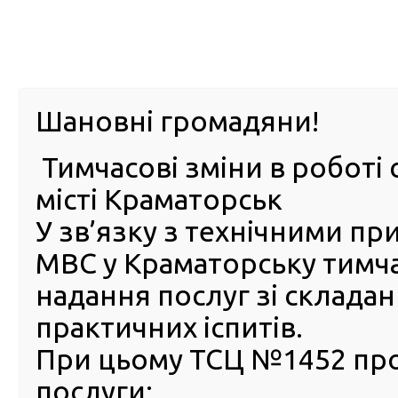
м. Павл
Шановні громадяни!
Тимчасові зміни в роботі 
ПРО
ПОСЛУГИ
КАБІНЕТ
Е-ЗАПИС
КОНТ
місті Краматорськ
У зв’язку з технічними п
РСЦ
ВОДІЯ
Головна
Новини
Найпопулярніші послуги та оптимізація регіональних 
МВС у Краматорську тимч
журналістами Рівненщини
надання послуг зі склада
Найпопулярніші послуги та
практичних іспитів.
оптимізація регіональних
При цьому ТСЦ №1452 пр
сервісних центрів МВС: Ми
послуги:
Рудик на зустрічі з журнал