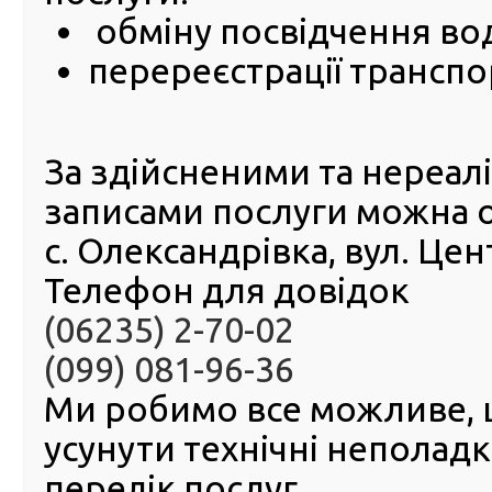
28 Червня 2024
обміну посвідчення во
Сервісн
перереєстрації транспо
МВС До
невпин
працюю
наближ
За здійсненими та нереа
перемог
Чергови
записами послуги можна 
мобільн
сервісн
с. Олександрівка, вул. Це
МВС до
прифро
Телефон для довідок
області.
(06235) 2-70-02
Ми здійснили:
(099) 081-96-36
10 перереєс
транспортних
Ми робимо все можливе,
видано 13 п
водія
усунути технічні неполад
У кожному мобільному центрі працюють два адміністр
перелік послуг.
експерт, який проводить експертизу транспортних зас