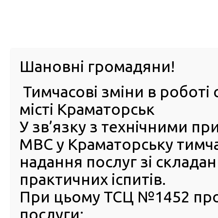
м. Павл
Шановні громадяни!
Тимчасові зміни в роботі 
ПРО
ПОСЛУГИ
КАБІНЕТ
Е-ЗАПИС
КОНТ
місті Краматорськ
У зв’язку з технічними п
РСЦ
ВОДІЯ
Головна
Новини
Учениця «Автошколи для осіб з інвалідністю» успішн
МВС у Краматорську тимч
МВС
надання послуг зі склада
Учениця «Автошколи для о
практичних іспитів.
інвалідністю» успішно скла
При цьому ТСЦ №1452 пр
теоретичний іспит в серві
послуги:
центрі МВС