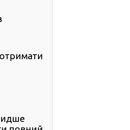
в
 отримати
видше
ти повний