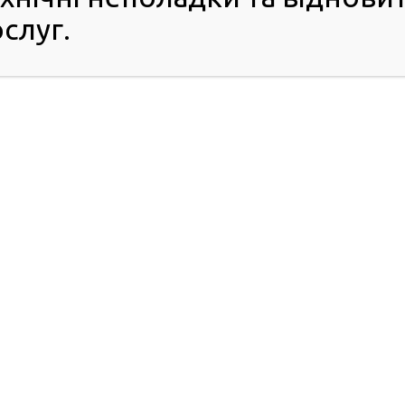
слуг.
ПРО РСЦ
ПОСЛУГИ
Хто ми
Обов’язковий
Керівництво ГСЦ
технічний контроль
Структура
Порядок доступу до
Розпорядок роботи
НАІС
Графіки особистого
FAQ
прийому