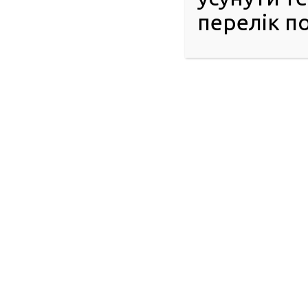
перелік по
© 2016-2026 Регіональний сервісний центр ГСЦ МВС в
Донецькій, Луганській областях, Автономній Республіці
Крим та м. Севастополі
51404, м. Павлоград, вул. Дніпровська, 10
Інформаційний центр: 063-395-35-61