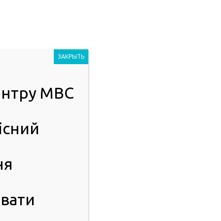
Людям із
2023
порушенням
ЗАКРЫТЬ
зору
центру МВС
ІСТЬ
ПУБЛІЧНА ІНФОРМАЦІЯ
існий
ня
вати