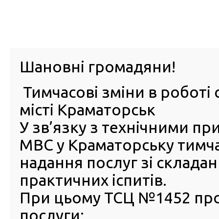
м. Павл
Шановні громадяни!
Тимчасові зміни в роботі 
ПРО
ПОСЛУГИ
КАБІНЕТ
Е-ЗАПИС
КОНТ
місті Краматорськ
У зв’язку з технічними п
РСЦ
ВОДІЯ
Головна
Новини
У Києві чоловік намагався скласт
МВС у Краматорську тимч
У Києві чоловік намагався
надання послуг зі склада
скласти теоретичний іспит
практичних іспитів.
замість друга
При цьому ТСЦ №1452 пр
08 Квітня 2024
послуги:
До о