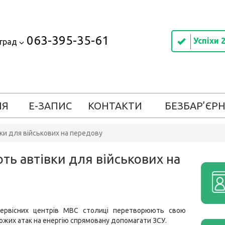
063-395-35-61
Успіхи 
оград
ІЯ
Е-ЗАПИС
КОНТАКТИ
БЕЗБАР’ЄРН
ки для військових на передову
ть автівки для військових на
сервісних центрів МВС столиці перетворюють свою
ожих атак на енергію спрямовану допомагати ЗСУ.