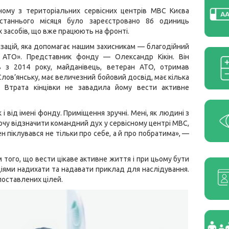
ному з територіальних сервісних центрів МВС Києва
станнього місяця було зареєстровано 86 одиниць
 засобів, що вже працюють на фронті.
ізацій, яка допомагає нашим захисникам — благодійний
АТО». Представник фонду — Олександр Кікін. Він
 з 2014 року, майданівець, ветеран АТО, отримав
Слов’янську, має величезний бойовий досвід, має кілька
. Втрата кінцівки не завадила йому вести активне
і від імені фонду. Приміщення зручні. Мені, як людині з
 Хочу відзначити командний дух у сервісному центрі МВС,
н піклувався не тільки про себе, а й про побратима», —
того, що вести цікаве активне життя і при цьому бути
 діями надихати та надавати приклад для наслідування.
поставлених цілей.