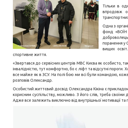
Тільки в од
впродовж о
транспортних
Одна з орган
фонд «ВОЇН 
доброволець
поранення у 
вищих освіт
спортивне життя.
«Звертався до сервісних центрів МВС Києва як особисто, так 
інвалідністю, тут комфортно, бо є ліфт та відсутні пороги.
все майже як в ЗСУ. На полі бою ми всі були командою, коже
розповів Олександр.
Особистий життєвий досвід Олександра Кікіна є прикладом 
корисним суспільству, можливо. З його слів, треба своїми
Адже все залежить виключно від внутрішньої мотивації та 